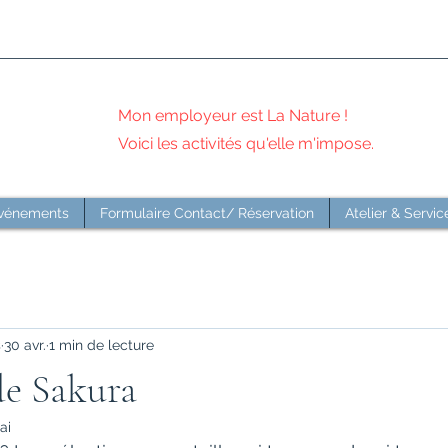
Mon employeur est La Nature !
Voici les activités qu'elle m'impose.
vénements
Formulaire Contact/ Réservation
Atelier & Servic
s
30 avr.
1 min de lecture
 de Sakura
ai