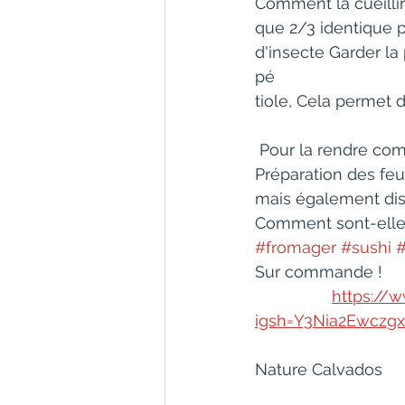
Comment la cueillir
que 2/3 identique p
d'insecte Garder la 
pé
tiole, Cela permet
 Pour la rendre com
Préparation des feui
mais également disp
Comment sont-elles
#fromager
#sushi
Sur commande !
https://
igsh=Y3Nia2Ewczgx
Nature Calvados