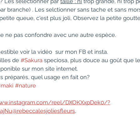
? Les sélectionner par 
taille : ni
 trop grande, ni trop pe
ar branche) . Les selctionner sans tache et sans mor
petite queue, c'est plus joli, Observez la petite goutt
 de ne pas confondre avec une autre espèce.
estible voir la vidéo  sur mon FB et insta. 
lles de 
#Sakura
 speciosa, plus douce au goût que le
onible sur mon site internet. 
 préparés, quel usage en fait on?
#maki
#nature
www.instagram.com/reel/DXOKXxpDek0/?
ajNu@rebeccalesjoliesfleurs
, 