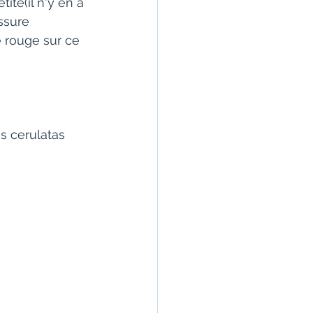
tite(il n'y en a 
ssure 
e rouge sur ce 
s cerulatas 