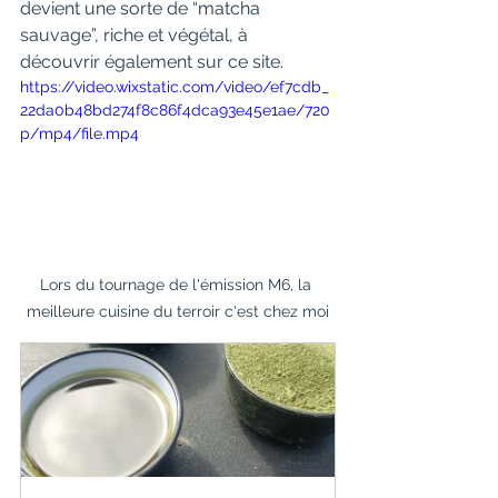
devient une sorte de “matcha 
sauvage”, riche et végétal, à 
découvrir également sur ce site.
https://video.wixstatic.com/video/ef7cdb_
22da0b48bd274f8c86f4dca93e45e1ae/720
p/mp4/file.mp4
Lors du tournage de l'émission M6, la 
meilleure cuisine du terroir c'est chez moi