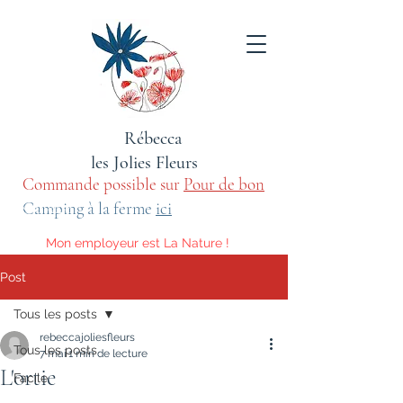
Rébecca
les Jolies Fleurs
Commande possible sur
Pour de bon
sauvage
Camping à la ferme
ici
Mon employeur est La Nature !
Voici les activités qu'elle m'impose.
Post
Tous les posts
rebeccajoliesfleurs
Tous les posts
7 mai
1 min de lecture
L'ortie
Facile