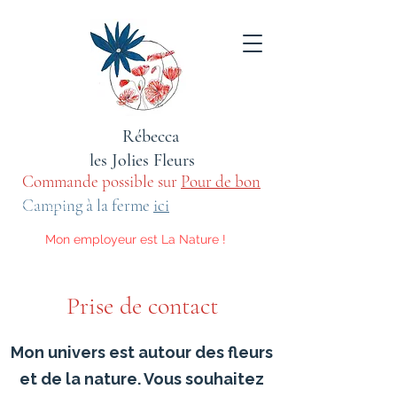
Rébecca
les Jolies Fleurs
Commande possible sur
Pour de bon
sauvage
Camping à la ferme
ici
Mon employeur est La Nature !
Voici les activités qu'elle m'impose.
​Prise de contact
Mon univers est autour des fleurs
et de la nature. Vous souhaitez