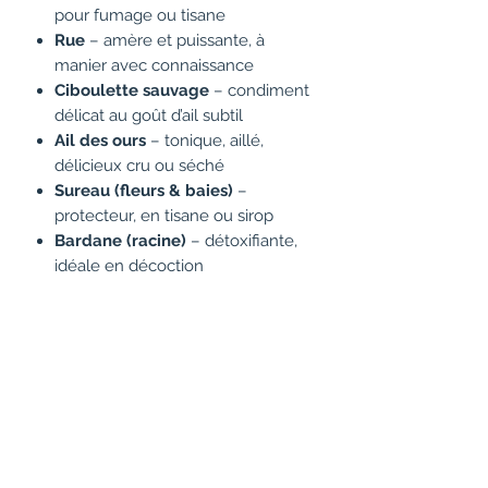
pour fumage ou tisane
Rue
– amère et puissante, à
manier avec connaissance
Ciboulette sauvage
– condiment
délicat au goût d’ail subtil
Ail des ours
– tonique, aillé,
délicieux cru ou séché
Sureau (fleurs & baies)
–
protecteur, en tisane ou sirop
Bardane (racine)
– détoxifiante,
idéale en décoction
Flouve odorante
– herbe des
prés à l’arôme coumariné
Mélilot
– douce et vanillée,
calmante
Aspérule odorante
– rêveuse,
pour vins, infusions ou fumigations
Sapin balsamique
– résineux et
réconfortant