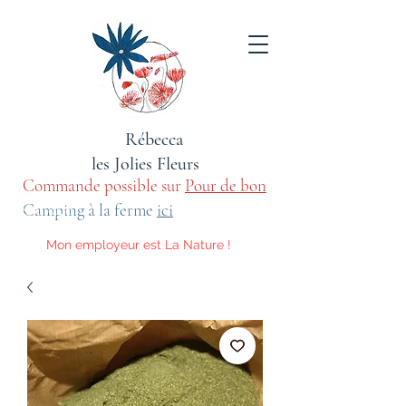
Rébecca
les Jolies Fleurs
Commande possible sur
Pour de bon
sauvage
Camping à la ferme
ici
Mon employeur est La Nature !
Voici les activités qu'elle m'impose.