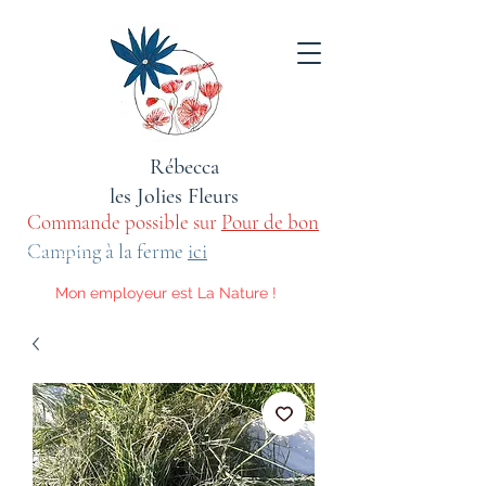
Rébecca
les Jolies Fleurs
Commande possible sur
Pour de bon
sauvage
Camping à la ferme
ici
Mon employeur est La Nature !
Voici les activités qu'elle m'impose.