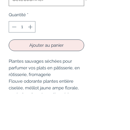
Quantité
*
Ajouter au panier
Plantes sauvages séchées pour
parfumer vos plats en pâtisserie, en
rôtisserie, fromagerie
Flouve odorante plantes entière
ciselée, mélilot jaune ampe florale,
aspérule odorante parties aériennes,
sapin basalma en bourgeon
à partir de 25€/125g
Un kg de plantes une fois séché
pèse environ 100g