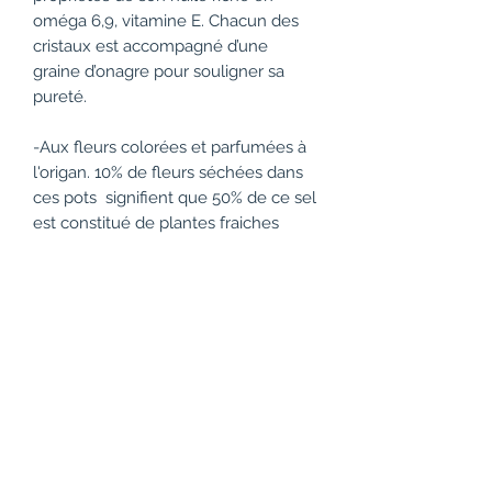
oméga 6,9, vitamine E. Chacun des
cristaux est accompagné d’une
graine d’onagre pour souligner sa
pureté.
-Aux
fleurs
colorées et parfumées à
l'origan. 10% de fleurs séchées dans
ces pots signifient que 50% de ce sel
est constitué de plantes fraiches
-La coriandre a naturellement une
odeur d'agrumes.Assemblée à la
Fleur de sel de Guérande, elle se
mariera à vos poissons, riz, fruits de
mer.
- L'oignon rouge reconnu pour ses
proporiétés prébiotique