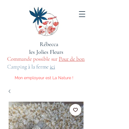
Rébecca
les Jolies Fleurs
Commande possible sur
Pour de bon
sauvage
Camping à la ferme
ici
Mon employeur est La Nature !
Voici les activités qu'elle m'impose.