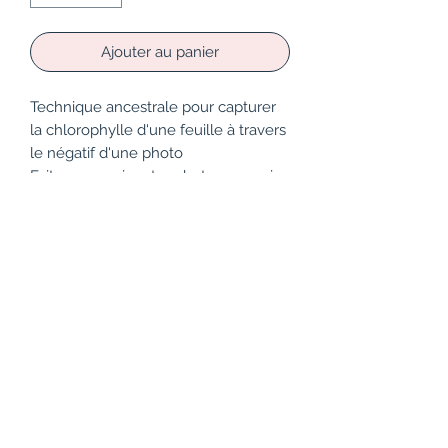
Ajouter au panier
Technique ancestrale pour capturer
la chlorophylle d'une feuille à travers
le négatif d'une photo
Faites parvenir votre photo souvenir a
Rebeccalesjoliesfleurs@outlook.fr
Rébecca
les Jolies Fleurs
Tel :
06 89 99 29 01