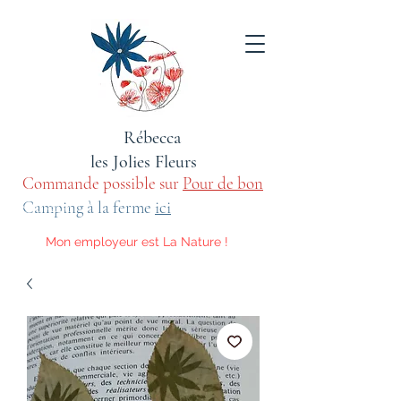
Rébecca
les Jolies Fleurs
Commande possible sur
Pour de bon
sauvage
Camping à la ferme
ici
Mon employeur est La Nature !
Voici les activités qu'elle m'impose.