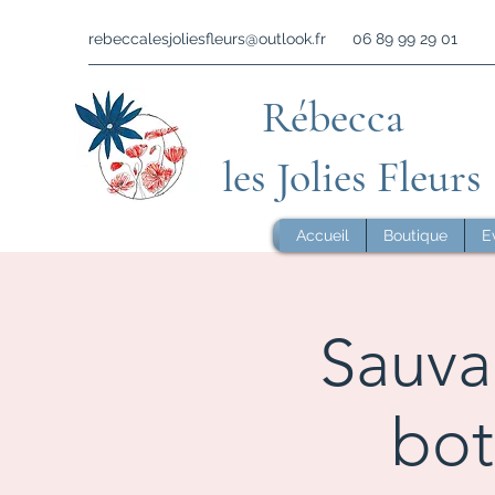
rebeccalesjoliesfleurs@outlook.fr
06 89 99 29 01
Rébecca
les Jolies Fleurs
Accueil
Boutique
E
Sauva
bot