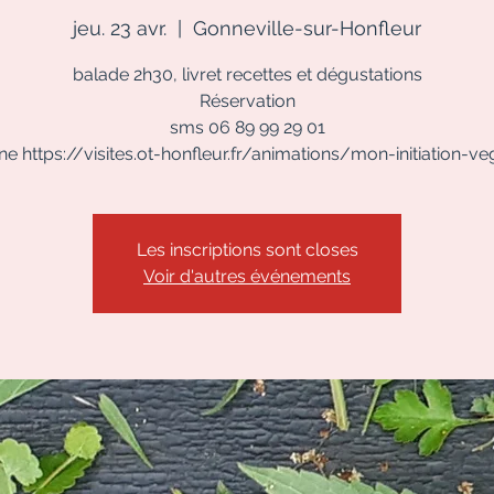
jeu. 23 avr.
  |  
Gonneville-sur-Honfleur
balade 2h30, livret recettes et dégustations
Réservation
sms 06 89 99 29 01
gne https://visites.ot-honfleur.fr/animations/mon-initiation-ve
Les inscriptions sont closes
Voir d'autres événements