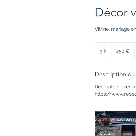
Décor v
Vitrine, mariage e
250
euros
3 h
3
250 €
h
Description du 
Décoration événem
https://www.rebecc