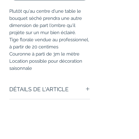
Plutôt qu'au centre d'une table le
bouquet séché prendra une autre
dimension de part l'ombre qu'il
projète sur un mur bien éclairé.
Tige florale vendue au professionnel,
à partir de 20 centimes
Couronne à parti de 3m le mètre
Location possible pour décoration
saisonnale
DÉTAILS DE L'ARTICLE
Détails de l'article. Saisissez ici les
POLITIQUE D'ÉCHANGE ET
caractéristiques de l'article : taille,
matière et consignes d'entretien.
DE REMBOURSEMENT
Vous pouvez aussi ajouter des
précisions supplémentaires comme
Politique d'échange et de
par exemple le mode de livraison.
CONDITIONS DE LIVRAISON
remboursement. Informez vos