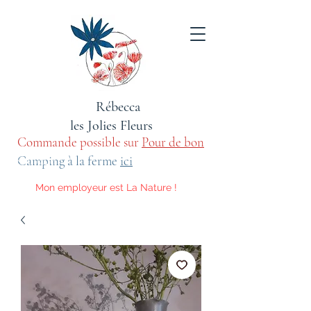
Rébecca
les Jolies Fleurs
Commande possible sur
Pour de bon
sauvage
Camping à la ferme
ici
Mon employeur est La Nature !
Voici les activités qu'elle m'impose.