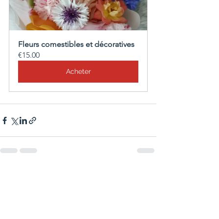
Fleurs comestibles et décoratives
€15.00
Acheter
Voir tout
Posts récents