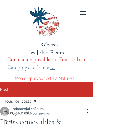
Rébecca
les Jolies Fleurs
Commande possible sur
Pour de bon
sauvage
Camping à la ferme
ici
Mon employeur est La Nature !
Voici les activités qu'elle m'impose.
Post
Tous les posts
rebeccajoliesfleurs
Tous les posts
29 mai
1 min de lecture
Fleurs comestibles &
Facile